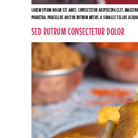
LOREM IPSUM DOLOR SIT AMET, CONSECTETUR ADIPISCING ELIT. MAECEN
PHARETRA. PHASELLUS AUCTOR RUTRUM METUS, A SODALES TELLUS ALIQU
SED RUTRUM CONSECTETUR DOLOR