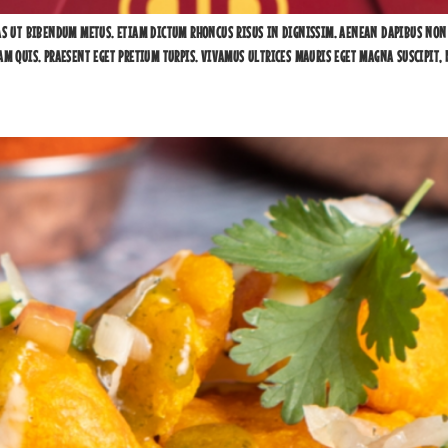
AS UT BIBENDUM METUS. ETIAM DICTUM RHONCUS RISUS IN DIGNISSIM. AENEAN DAPIBUS NON
AM QUIS. PRAESENT EGET PRETIUM TURPIS. VIVAMUS ULTRICES MAURIS EGET MAGNA SUSCIPIT,