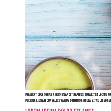
PRAESENT QUIS TURPIS A NIBH BLANDIT DAPIBUS. CURABITUR LECTUS AU
PULVINAR. ETIAM CONVALLIS VARIUS COMMODO. NULLA VITAE LIBERO ELI