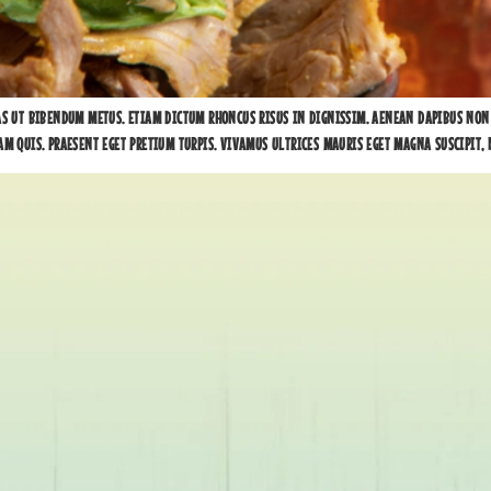
AS UT BIBENDUM METUS. ETIAM DICTUM RHONCUS RISUS IN DIGNISSIM. AENEAN DAPIBUS NON
AM QUIS. PRAESENT EGET PRETIUM TURPIS. VIVAMUS ULTRICES MAURIS EGET MAGNA SUSCIPIT,