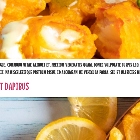
GUE, COMMODO VITAE ALIQUET ET, PRETIUM VENENATIS QUAM. DONEC VULPUTATE TURPIS LEO. 
T. NAM SCELERISQUE PRETIUM RISUS, ID ACCUMSAN MI VEHICULA PORTA. SED ET ULTRICIES M
IT DAPIBUS