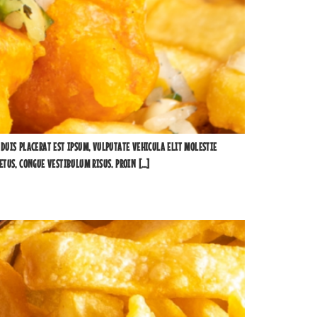
DUIS PLACERAT EST IPSUM, VULPUTATE VEHICULA ELIT MOLESTIE
ETUS, CONGUE VESTIBULUM RISUS. PROIN […]