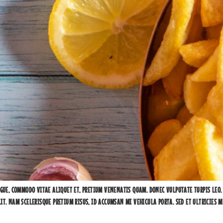
GUE, COMMODO VITAE ALIQUET ET, PRETIUM VENENATIS QUAM. DONEC VULPUTATE TURPIS LEO. 
T. NAM SCELERISQUE PRETIUM RISUS, ID ACCUMSAN MI VEHICULA PORTA. SED ET ULTRICIES M